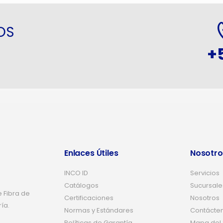
OS
+
Enlaces Útiles
Nosotro
INCO ID
Servicios
Catálogos
Sucursale
 Fibra de
Certificaciones
Nosotros
ría.
Normas y Estándares
Contácte
Políticas de Garantía
Mapa del S