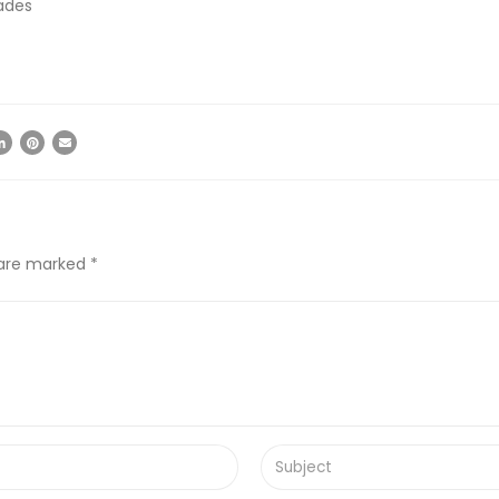
ades
 are marked *