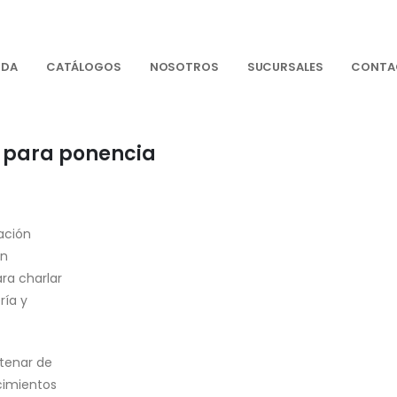
NDA
CATÁLOGOS
NOSOTROS
SUCURSALES
CONTA
 para ponencia
ación
en
ara charlar
ría y
ntenar de
cimientos