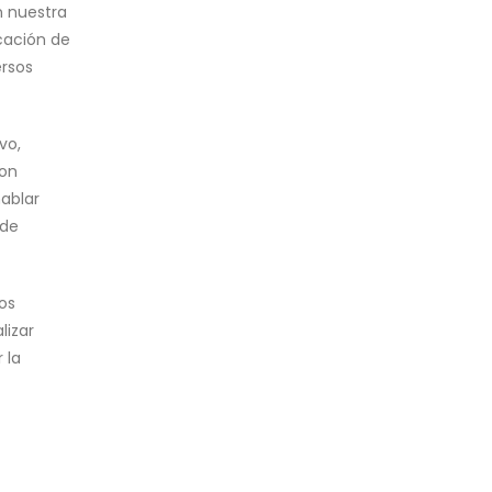
n nuestra
icación de
ersos
vo,
ron
hablar
 de
os
lizar
 la