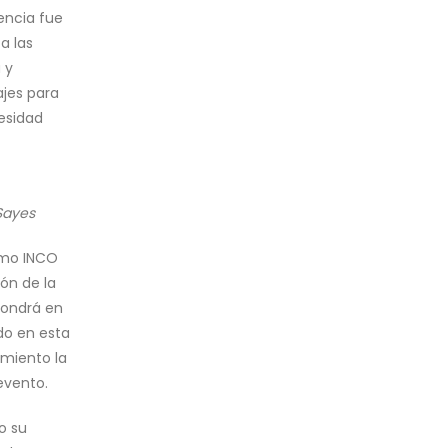
encia fue
a las
 y
ajes para
esidad
 Sayes
omo INCO
ón de la
pondrá en
do en esta
imiento la
evento.
o su