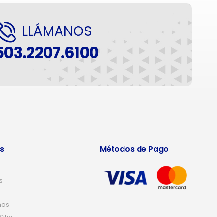
LLÁMANOS
503.2207.6100
s
Métodos de Pago
s
nos
itio