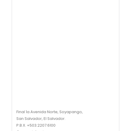
Capcuttemplate.org
Final 1a Avenida Norte, Soyapango,
San Salvador, El Salvador.
P.B.X. +503.2207.6100