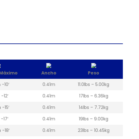
 Máximo
Ancho
Peso
 -10′
0.41m
11.0lbs – 5.00kg
 -12′
0.41m
17lbs – 6.36kg
 -15′
0.41m
14lbs – 7.72kg
 -17′
0.41m
19lbs – 9.00kg
 -18′
0.41m
23lbs – 10.45kg