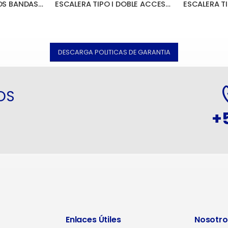
ESCALERA TIPO III DOS BANDAS DE ALUMINIO
ESCALERA TIPO I DOBLE ACCESO FIBRA DE VIDRIO CAPACIDAD 200 kg
DESCARGA POLITICAS DE GARANTIA
OS
+
Enlaces Útiles
Nosotro