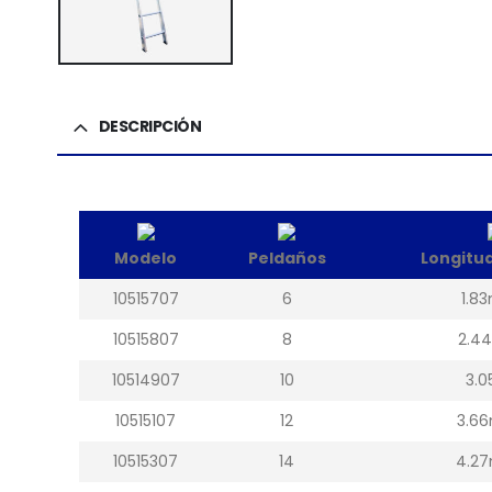
DESCRIPCIÓN
Modelo
Peldaños
Longitud
10515707
6
1.83
10515807
8
2.44
10514907
10
3.0
10515107
12
3.66
10515307
14
4.27