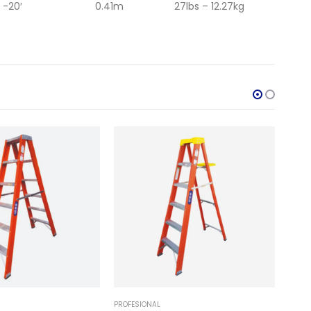
 -20′
0.41m
27lbs – 12.27kg
PROFESIONAL
INDUS