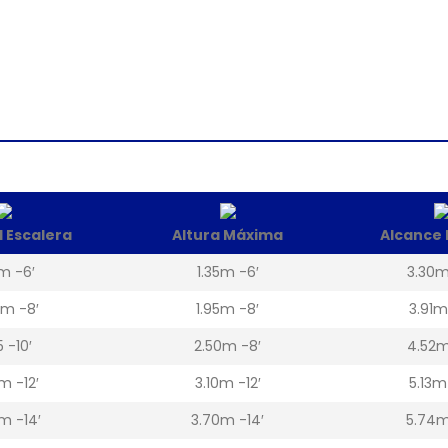
 Escalera
Altura Máxima
Alcance
m -6′
1.35m -6′
3.30m
m -8′
1.95m -8′
3.91m
5 -10′
2.50m -8′
4.52m
m -12′
3.10m -12′
5.13m
m -14′
3.70m -14′
5.74m