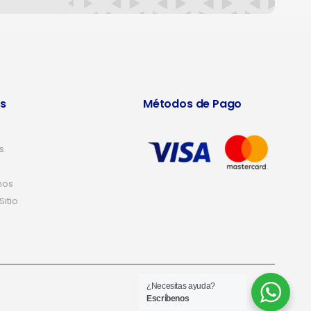
s
Métodos de Pago
s
nos
itio
¿Necesitas ayuda?
Escríbenos