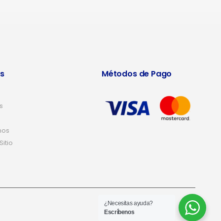
s
Métodos de Pago
s
nos
itio
¿Necesitas ayuda?
Escríbenos