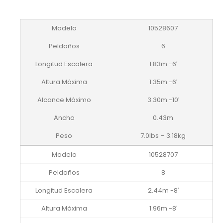
10528607
6
1.83m -6′
1.35m -6′
3.30m -10′
0.43m
7.0lbs – 3.18kg
10528707
8
2.44m -8′
1.96m -8′