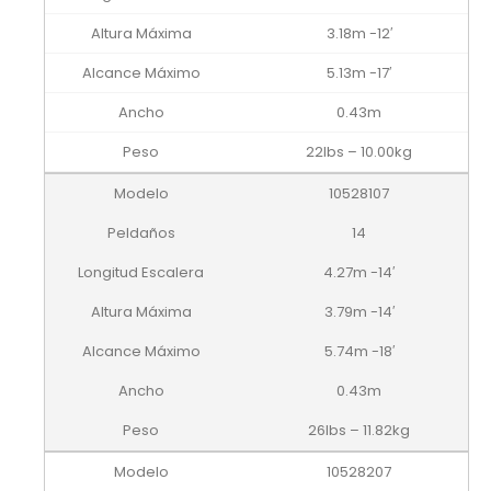
3.18m -12′
5.13m -17′
0.43m
22lbs – 10.00kg
10528107
14
4.27m -14′
3.79m -14′
5.74m -18′
0.43m
26lbs – 11.82kg
10528207