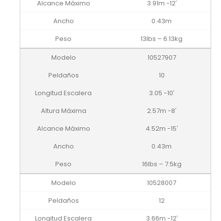
3.91m -12′
0.43m
13lbs – 6.13kg
10527907
10
3.05 -10′
2.57m -8′
4.52m -15′
0.43m
16lbs – 7.5kg
10528007
12
3.66m -12′