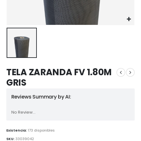
TELA ZARANDA FV 1.80M
GRIS
Reviews Summary by AI:
No Review...
Existencia:
173 disponibles
SKU:
33039042