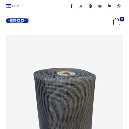
ESP
0