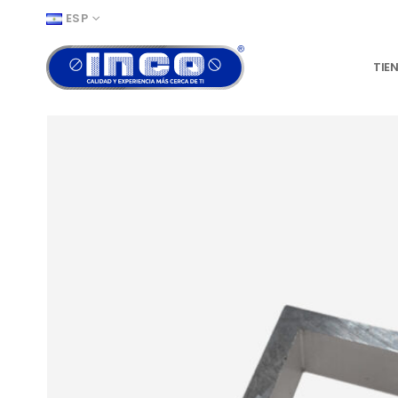
ESP
TIE