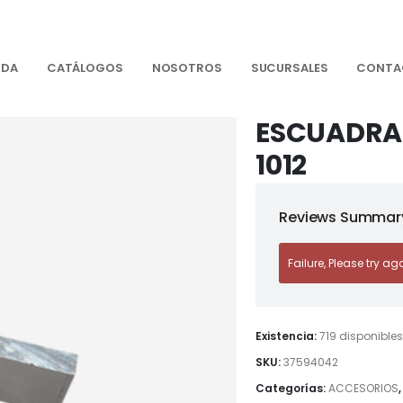
NDA
CATÁLOGOS
NOSOTROS
SUCURSALES
CONTA
ESCUADRA 
1012
Reviews Summary
Failure, Please try ag
Existencia:
719 disponible
SKU:
37594042
Categorías:
ACCESORIOS