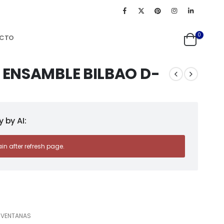
0
CTO
ENSAMBLE BILBAO D-
 by AI:
ain after refresh page.
s
,
VENTANAS