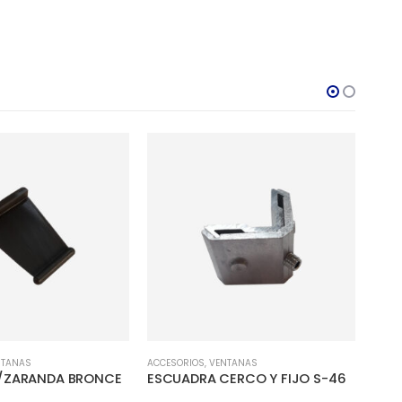
NTANAS
ACCESORIOS
,
VENTANAS
ACCES
P/ZARANDA BRONCE
ESCUADRA CERCO Y FIJO S-46