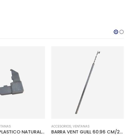
NTANAS
ACCESORIOS
,
VENTANAS
ACCES
ESQUINERA PLASTICO NATURAL P/ZARANDA
BARRA VENT GUILL 60.96 CM/24″