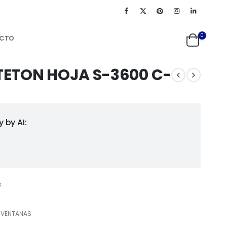
0
CTO
ETON HOJA S-3600 C-
 by AI:
s
,
VENTANAS