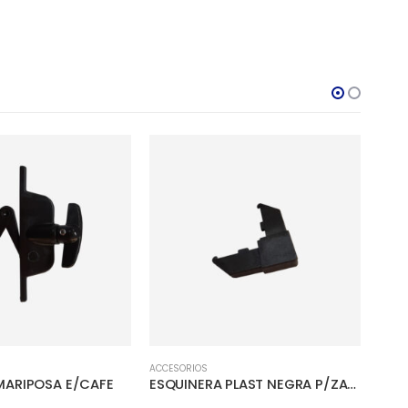
ACCESORIOS
ACCES
MARIPOSA E/CAFE
ESQUINERA PLAST NEGRA P/ZARANDA
POL