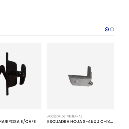
ACCESORIOS
,
VENTANAS
ACCES
MARIPOSA E/CAFE
ESCUADRA HOJA S-4600 C-1326-0
POL