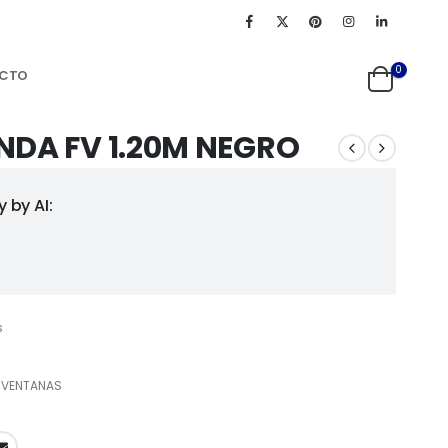
0
CTO
NDA FV 1.20M NEGRO
 by AI:
s
,
VENTANAS