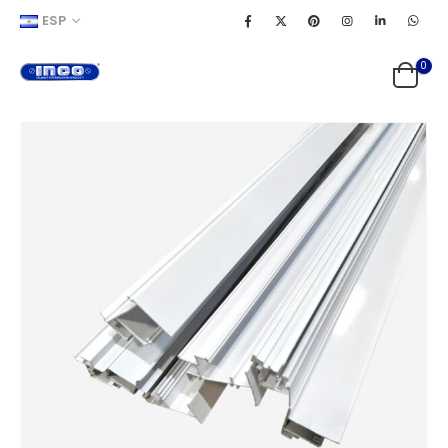
ESP
0