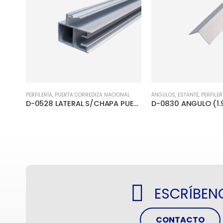
AL
PERFILERÍA
,
PUERTA CORREDIZA NACIONAL
ÁNGULOS
,
ESTANTE
,
PERFILER
D-0532 RIEL M/I 2T PUERTA CORREDIZA
D-0528 LATERAL S/CHAPA PUERTA CORREDIZA
ESCRÍBEN
CONTACTO