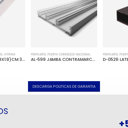
ÍA
,
VITRINA
PERFILERÍA
,
PUERTA CORREDIZA NACIONAL
PERFILERÍA
,
PUER
D-0830 ANGULO (1.9X1.9)CM 3/4X3/4″
AL-599 JAMBA CONTRAMARCO TRIPLE 4.88M
DESCARGA POLITICAS DE GARANTIA
OS
+