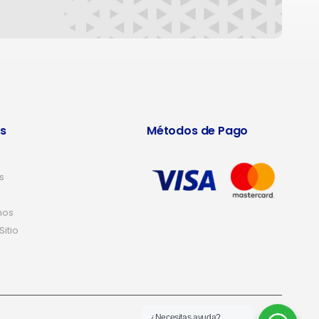
s
Métodos de Pago
s
nos
itio
¿Necesitas ayuda?