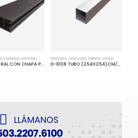
TA CORREDIZA NACIONAL
PERFILERÍA
,
TAQUILLERA
,
TUBERÍA
,
VITRINA
PERFIL
D-0526 LATERAL CON CHAPA PUERTA CORREDIZA
D-1008 TUBO (2.54X2.54)CM/1X1″/1.1MM
LLÁMANOS
503.2207.6100