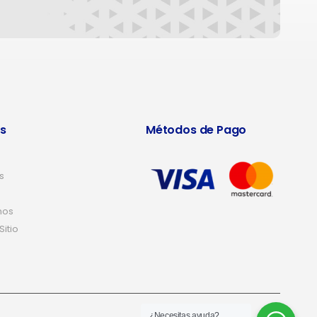
s
Métodos de Pago
s
nos
itio
¿Necesitas ayuda?