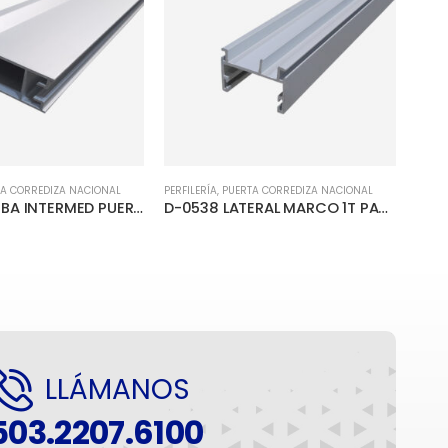
TA CORREDIZA NACIONAL
PERFILERÍA
,
PUERTA CORREDIZA NACIONAL
PERFIL
D-0527 JAMBA INTERMED PUERTA CORREDIZA
D-0538 LATERAL MARCO 1T PARA PUERTA CORREDIZA
LLÁMANOS
503.2207.6100