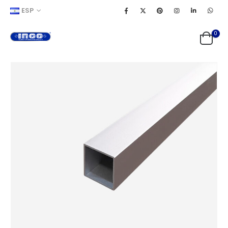
ESP
0