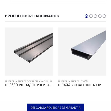
PRODUCTOS RELACIONADOS
,
TUBERÍA
PERFILERÍA
,
PUERTA CORREDIZA NACIONAL
PERFILERÍA
,
PUERTA LE 1400
D-0539 RIEL M/I 1T PUERTA CORREDIZA
D-1434 ZOCALO INFERIOR
DESCARGA POLITICAS DE GARANTIA