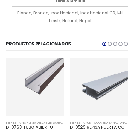
Tono Aluminio
Blanco, Bronce, Inox Nacional, Inox Nacional CR, Mil
finish, Natural, Nogal
PRODUCTOS RELACIONADOS
PERFILERÍA
,
PERFILERIA DELUX EMBISAGRADA
,
TUBERÍA
PERFILERÍA
,
PUERTA CORREDIZA NACIONAL
D-0763 TUBO ABIERTO
D-0529 REPISA PUERTA CORREDIZA