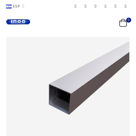
ESP
0