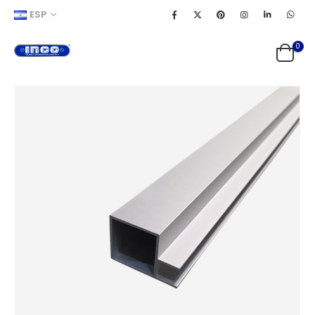
ESP
0