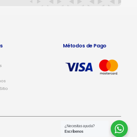
s
Métodos de Pago
s
nos
itio
¿Necesitas ayuda?
Escríbenos