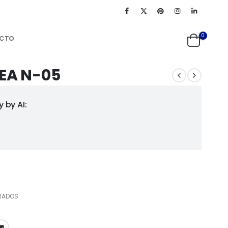
0
CTO
NEA N-05
 by AI:
RADOS