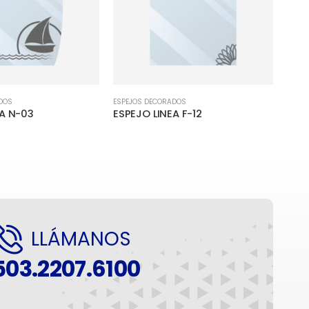
DOS
ESPEJOS DECORADOS
ESPEJ
EA N-03
ESPEJO LINEA F-12
ESPE
LLÁMANOS
503.2207.6100