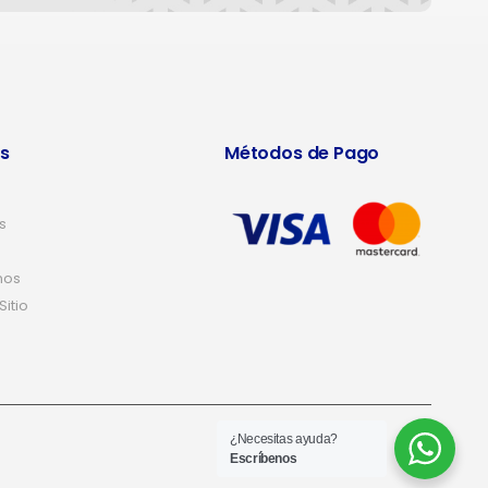
s
Métodos de Pago
s
nos
itio
¿Necesitas ayuda?
Escríbenos