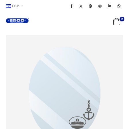
ESP
0