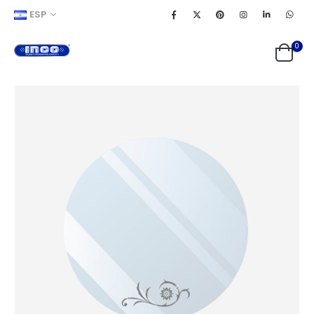
ESP
0