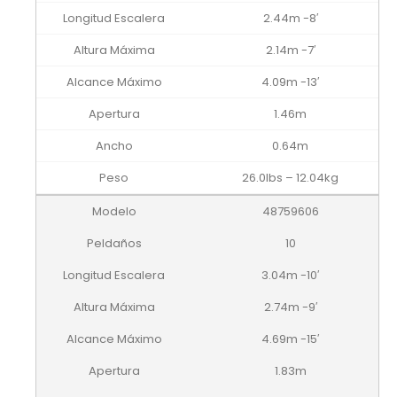
2.44m -8′
2.14m -7′
4.09m -13′
1.46m
0.64m
26.0lbs – 12.04kg
48759606
10
3.04m -10′
2.74m -9′
4.69m -15′
1.83m