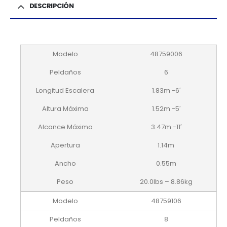
DESCRIPCIÓN
48759006
6
1.83m -6′
1.52m -5′
3.47m -11′
1.14m
0.55m
20.0lbs – 8.86kg
48759106
8