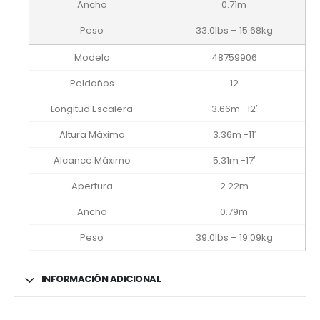
0.71m
33.0lbs – 15.68kg
48759906
12
3.66m -12′
3.36m -11′
5.31m -17′
2.22m
0.79m
39.0lbs – 19.09kg
INFORMACIÓN ADICIONAL