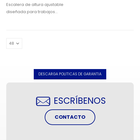
Escalera de altura ajustable
diseñada para trabajos
eléctricos pesados, sus rieles
de poliéster reforzado con
fibra de vidrio aísla al usuario
de la electricidad. Posee un
alcance máximo de 9.5m….
DESCARGA POLITICAS DE GARANTIA
ESCRÍBENOS
CONTACTO