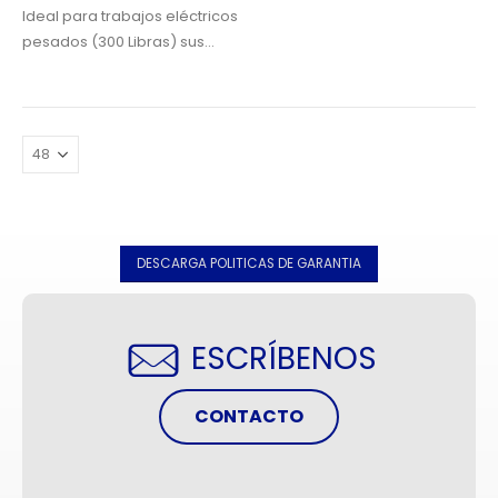
Ideal para trabajos eléctricos
pesados (300 Libras) sus
laterales están fabricados en
poliéster reforzado de fibra
de vidrio no conductores de
electricidad, su top y bandeja
multi-funcional permite al
usuario…
DESCARGA POLITICAS DE GARANTIA
ESCRÍBENOS
CONTACTO