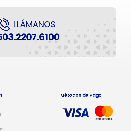
LLÁMANOS
503.2207.6100
s
Métodos de Pago
s
nos