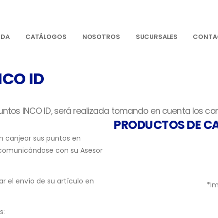
NDA
CATÁLOGOS
NOSOTROS
SUCURSALES
CONTA
NCO ID
ntos INCO ID, será realizada tomando en cuenta los cont
PRODUCTOS DE C
n canjear sus puntos en
os comunicándose con su Asesor
ar el envío de su artículo en
*Im
s: