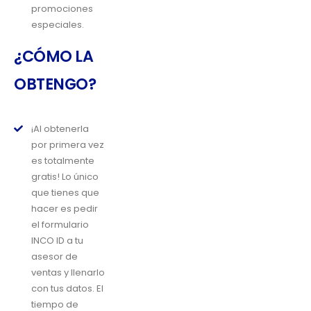
promociones
especiales.
¿CÓMO LA
OBTENGO?
¡Al obtenerla
por primera vez
es totalmente
gratis! Lo único
que tienes que
hacer es pedir
el formulario
INCO ID a tu
asesor de
ventas y llenarlo
con tus datos. El
tiempo de