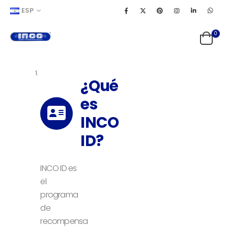
ESP
0
¿Qué
es
INCO
ID?
INCO ID es
el
programa
de
recompensa