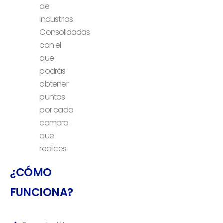
de
Industrias
Consolidadas
con el
que
podrás
obtener
puntos
por cada
compra
que
realices.
¿CÓMO
FUNCIONA?