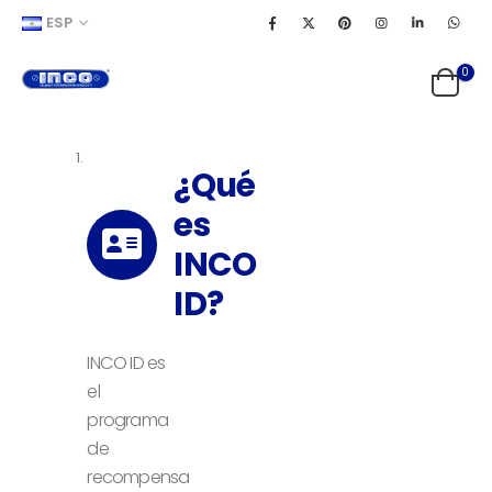
ESP
0
¿Qué
es
INCO
ID?
INCO ID es
el
programa
de
recompensa