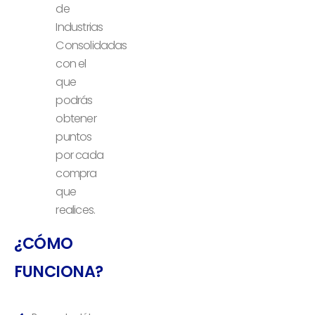
de
Industrias
Consolidadas
con el
que
podrás
obtener
puntos
por cada
compra
que
realices.
¿CÓMO
FUNCIONA?