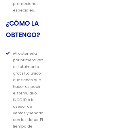
promociones
especiales.
¿CÓMO LA
OBTENGO?
¡Al obtenerla
por primera vez
es totalmente
gratis! Lo único
que tienes que
hacer es pedir
el formulario
INCO ID a tu
asesor de
ventas y llenarlo
con tus datos. El
tiempo de