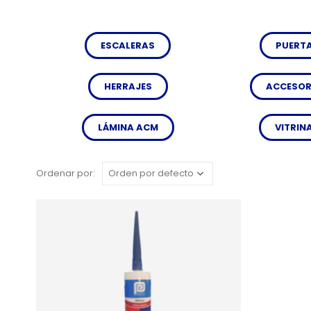
ESCALERAS
PUERT
HERRAJES
ACCESOR
LÁMINA ACM
VITRIN
Ordenar por: