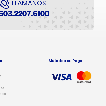
LLÁMANOS
503.2207.6100
s
Métodos de Pago
s
nos
itio