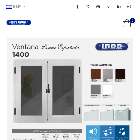
ESP
0