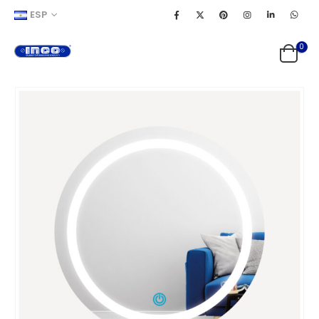
ESP
0