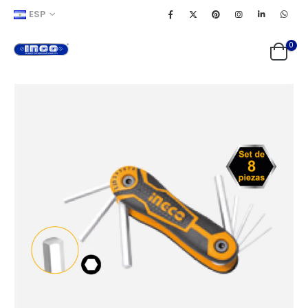
ESP
0