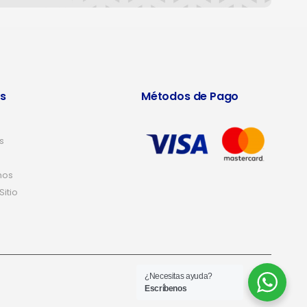
s
Métodos de Pago
s
nos
itio
¿Necesitas ayuda?
Escríbenos