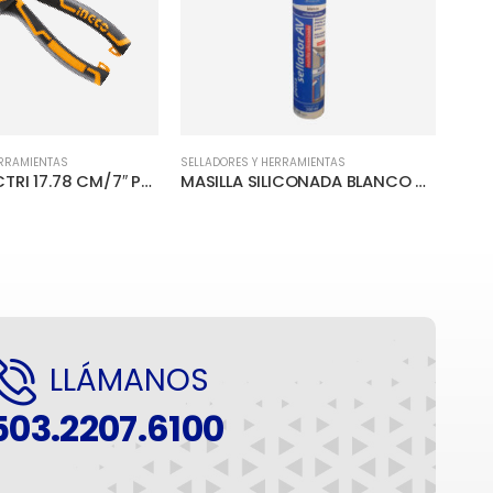
ERRAMIENTAS
SELLADORES Y HERRAMIENTAS
SELLA
TENAZA ELECTRI 17.78 CM/7″ PRO INGCO
MASILLA SILICONADA BLANCO PENNSYLVANIA
LLÁMANOS
503.2207.6100