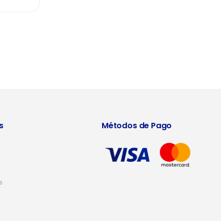
s
Métodos de Pago
s