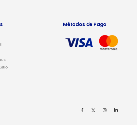
s
Métodos de Pago
s
nos
itio